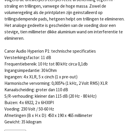
straling en trillingen, vanwege de hoge massa. Zowel de
volumeregeling als de printplaten zijn geinstalleerd op
trillingsdempende pads, hetgeen helpt om trillingen te elimineren.
Het analoge gedeelte is gescheiden van de voeding door een
stevige, tien millimeter dikke aluminium wand om interferentie te
elimineren.
Canor Audio Hyperion P1: technische specificaties
Versterkingsfactor: 11 dB
Frequentiebereik: 10 Hz tot 80 kHz circa 0,1db
Ingangsimpedantie: 30 kOhm
Ingangen: 4 x XLR, 5 x cinch (1 x pre-out)
Harmonische vervorming: 0,005% (1 kHz, 2 Volt RMS) XLR
Kanaalscheiding: groter dan 110 dB
S/R-verhouding: kleiner dan 115 dB (20 Hz - 80 kHz)
Buizen: 4 x 6922, 2 x 6H30PI
Voeding: 230 Volt / 50-60 Hz
Afmetingen (B x H x D): 450 x 190 x 465 millimeter
Gewicht: 35 kilogram