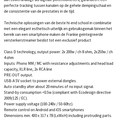
perfecte tracking tussen kanalen op de gehele dempingschaal en
de consistentie van de prestaties in de tijd.
Technische oplossingen van de beste hi-end school in combinatie
met een elegant esthetisch uiterlijk en gebruiksgemak binnen het
bereik van een smartphone maken de Frankie geintegreerde
versterkerstreamer beslist tot een exclusief product
Class D technology, output power: 2x 200w / ch 8 ohm, 2x250w / ch
4 ohm
Inputs: Phono MM / MC with resistance adjustments and head load
capacity, XLR line, 2x RCA line
PRE-OUT output.
USB-A 5V socket to power external dongles.
Auto standby after about 20 minutes of no input signal.
Stand-by consumption <0.5w (compliant with Ecodesign directive
2009/125 / EC).
Power supply voltage (100-240v / 50-60hz).
Remote control on Android and iOS smartphones
Dimensions mm: 430 x 317 x 78 (LxWxH) including protruding parts.