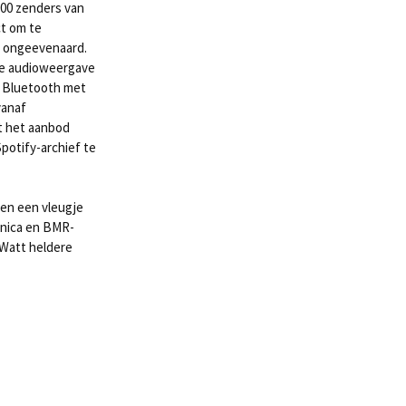
000 zenders van
t om te
s ongeevenaard.
e audioweergave
, Bluetooth met
vanaf
t het aanbod
potify-archief te
gen een vleugje
onica en BMR-
 Watt heldere