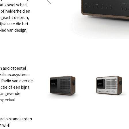
at zowel schaal
d of helderheid en
 Ongeacht de bron,
rijsklasse die het
ed van design,
n audiotoestel
zikale ecosysteem
. Radio van over de
ctie of een bijna
naangevende
 speciaal
radio-standaarden
 wi-fi