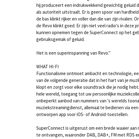
hij produceert een indrukwekkend gewichtig geluid d
als autoriteit uitstraalt. Er is geen spoor van hardhei
de bas klinkt rijker en voller dan die van zijn rivalen.
de Revo klinkt goed. Er zijn niet veel radio's in deze p
kunnen opnemen tegen de SuperConnect op het gebi
gebruiksgemak of geluid.
Het is een superinspanning van Revo."
WHAT HI-FI
Functionalisme ontmoet ambacht en technologie, ee
van de volgende generatie dat in het hart van je mu
klopt en zorgt voor elke soundtrack die je nodig hebt
hele wereld, toegang tot uw persoonlijke muziekcolle
onbeperkt aanbod van nummers van 's werelds too
muziekstreamingdienst, allemaal te bedienen via een
ontworpen app voor iOS- of Android-toestellen.
SuperConnect is uitgerust om een brede waaier aan 
te ontvangen, waaronder DAB, DAB+, FM met RDS en