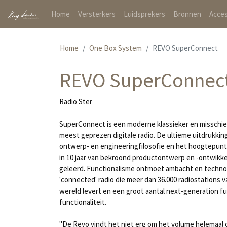
(current)
Home
Versterkers
Luidsprekers
Bronnen
Acces
Home
One Box System
REVO SuperConnect
REVO SuperConnec
Radio Ster
SuperConnect is een moderne klassieker en misschie
meest geprezen digitale radio. De ultieme uitdrukkin
ontwerp- en engineeringfilosofie en het hoogtepunt
in 10 jaar van bekroond productontwerp en -ontwikk
geleerd. Functionalisme ontmoet ambacht en techno
'connected' radio die meer dan 36.000 radiostations v
wereld levert en een groot aantal next-generation f
functionaliteit.
"De Revo vindt het niet erg om het volume helemaal 