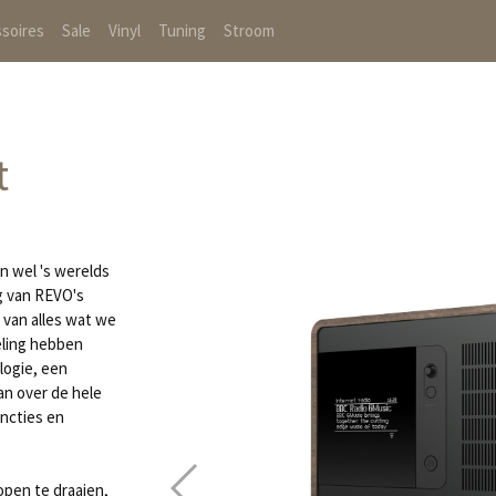
soires
Sale
Vinyl
Tuning
Stroom
t
n wel 's werelds
g van REVO's
 van alles wat we
eling hebben
logie, een
an over de hele
uncties en
open te draaien,