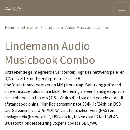
Home
Streamer
Lindemann Audio Musicbook Combo
Lindemann Audio
Musicbook Combo
Uitstekende geintegreerde versterker, HighRes netwerkspeler en
D/A-omzetter met geintegreerde klasse A
hoofdtelefoonversterker en MM phonotrap. Behuizing gefreesd
uit een massief aluminium blok. Bediening via een handige app voor
smartphones en tablets (iOS + Android) of via de meegeleverde IR-
afstandsbediening. HighRes streaming tot 384 kHz/24bit en DSD
256. Streaming via UPnP/DLNA vanaf muziekservers (NAS) en
opslagmedia (harde schijf, USB-stick), telkens via LAN of WLAN.
Bluetooth-ondersteuning volgens codecs SBC/AAC.