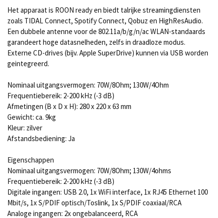
Het apparaat is ROON ready en biedt talrijke streamingdiensten
zoals TIDAL Connect, Spotify Connect, Qobuz en HighResAudio.
Een dubbele antenne voor de 802.11a/b/g/n/ac WLAN-standaards
garandeert hoge datasnelheden, zelfs in draadloze modus.
Externe CD-drives (bijv. Apple SuperDrive) kunnen via USB worden
geintegreerd.
Nominaal uitgangsvermogen: 70W/8Ohm; 130W/4Ohm
Frequentiebereik: 2-200 kHz (-3 dB)
Afmetingen (B x D x H): 280 x 220 x 63 mm
Gewicht: ca. 9kg
Kleur: zilver
Afstandsbediening: Ja
Eigenschappen
Nominaal uitgangsvermogen: 70W/8Ohm; 130W/4ohms
Frequentiebereik: 2-200 kHz (-3 dB)
Digitale ingangen: USB 2.0, 1x WiFi interface, 1x RJ45 Ethernet 100
Mbit/s, 1x S/PDIF optisch/Toslink, 1x S/PDIF coaxiaal/RCA
Analoge ingangen: 2x ongebalanceerd, RCA