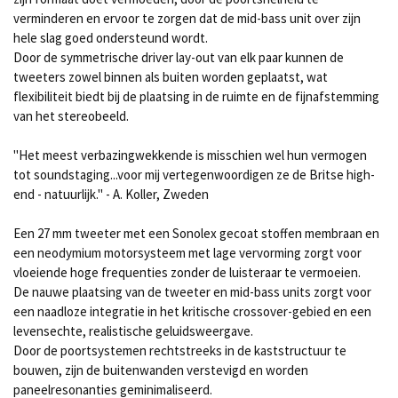
verminderen en ervoor te zorgen dat de mid-bass unit over zijn
hele slag goed ondersteund wordt.
Door de symmetrische driver lay-out van elk paar kunnen de
tweeters zowel binnen als buiten worden geplaatst, wat
flexibiliteit biedt bij de plaatsing in de ruimte en de fijnafstemming
van het stereobeeld.
"Het meest verbazingwekkende is misschien wel hun vermogen
tot soundstaging...voor mij vertegenwoordigen ze de Britse high-
end - natuurlijk." - A. Koller, Zweden
Een 27 mm tweeter met een Sonolex gecoat stoffen membraan en
een neodymium motorsysteem met lage vervorming zorgt voor
vloeiende hoge frequenties zonder de luisteraar te vermoeien.
De nauwe plaatsing van de tweeter en mid-bass units zorgt voor
een naadloze integratie in het kritische crossover-gebied en een
levensechte, realistische geluidsweergave.
Door de poortsystemen rechtstreeks in de kaststructuur te
bouwen, zijn de buitenwanden verstevigd en worden
paneelresonanties geminimaliseerd.