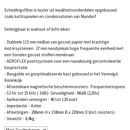
Scheidingsfilter is louter uit kwaliteitsonderdelen opgebouwd
zoals luchtspoelen en condensatoren van Mundorf
Verkrijgbaar in walnoot of licht eiken
- Dubbele 115 mm midbas van gecoat papier met krachtige
motorsystemen- 27 mm neodymium hoge frequentie eenheid met
een Sonolex gecoat stoffen membraan
- AEROFLEX poortsysteem voor een nauwkeurig gecontroleerde
basprestatie
- Beugelde en geoptimaliseerde kast gebouwd in het Verenigd
Koninkrijk
- Afneembare magnetische beschermroosters- Frequentierespons
- 52 Hz tot 25 kHz (-3dB)- Gevoeligheid - 86dB (2,83v)
- Aanbevolen vermogen - 40 tot 120 watt
- Impedantie - 4 ohm
- Afmetingen - 286mm H x 158mm B x 220mm D (incl. roosters)
- Gewicht - 4,4kg