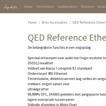
(current)
Home
Versterkers
Luidsprekers
Bronnen
Acces
Home
Bron Accessoires
QED Reference Ethern
QED Reference Ethe
De belangrijkste functies in een oogopslag
Speciaal ontworpen voor audio met hoge resolutie tot
DSD512-kwaliteit
Voldoet aan klasse I categorie 8.1 standaard
Ondersteunt 40G Ethernet
Ferrietisolatie, dielektricum met laag verlies en verg
stekkers zorgen samen voor
ultralage jitter
99,999% OFC, 24 AWG geleiders met aangepaste twis
lagere overspraak tussen paren
Stijlvolle afwerking in White Pearl