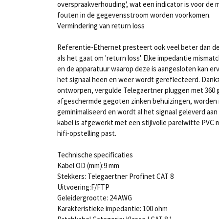
overspraakverhouding', wat een indicator is voor d
fouten in de gegevensstroom worden voorkomen.
Vermindering van return loss
Referentie-Ethernet presteert ook veel beter dan d
als het gaat om 'return loss'. Elke impedantie mismat
en de apparatuur waarop deze is aangesloten kan er
het signaal heen en weer wordt gereflecteerd. Dankzi
ontworpen, vergulde Telegaertner pluggen met 360 
afgeschermde gegoten zinken behuizingen, worden r
geminimaliseerd en wordt al het signaal geleverd aan
kabel is afgewerkt met een stijlvolle parelwitte PVC m
hifi-opstelling past.
Technische specificaties
Kabel OD (mm):9 mm
Stekkers: Telegaertner Profinet CAT 8
Uitvoering:F/FTP
Geleidergrootte: 24 AWG
Karakteristieke impedantie: 100 ohm