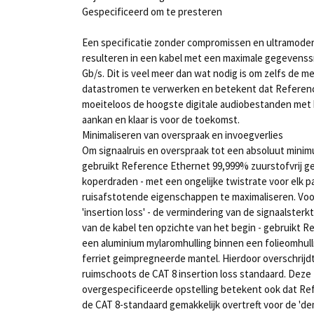
Gespecificeerd om te presteren
Een specificatie zonder compromissen en ultramode
resulteren in een kabel met een maximale gegevenss
Gb/s. Dit is veel meer dan wat nodig is om zelfs de 
datastromen te verwerken en betekent dat Referen
moeiteloos de hoogste digitale audiobestanden met 
aankan en klaar is voor de toekomst.
Minimaliseren van overspraak en invoegverlies
Om signaalruis en overspraak tot een absoluut mini
gebruikt Reference Ethernet 99,999% zuurstofvrij g
koperdraden - met een ongelijke twistrate voor elk p
ruisafstotende eigenschappen te maximaliseren. Voo
'insertion loss' - de vermindering van de signaalsterk
van de kabel ten opzichte van het begin - gebruikt 
een aluminium mylaromhulling binnen een folieomhull
ferriet geimpregneerde mantel. Hierdoor overschrijdt
ruimschoots de CAT 8 insertion loss standaard. Deze
overgespecificeerde opstelling betekent ook dat R
de CAT 8-standaard gemakkelijk overtreft voor de 'd