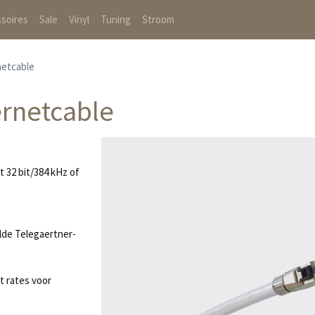
soires
Sale
Vinyl
Tuning
Stroom
etcable
rnetcable
 32 bit/384 kHz of
ulde Telegaertner-
t rates voor