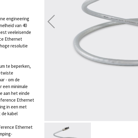
rne engineering
nelheid van 40
meest veeleisende
ce Ethernet
hoge resolutie
mum te beperken,
etwiste
aar - om de
r een minimale
te aan het einde
Reference Ethernet
ing in een met
 de kabel
eference Ethernet
emping-