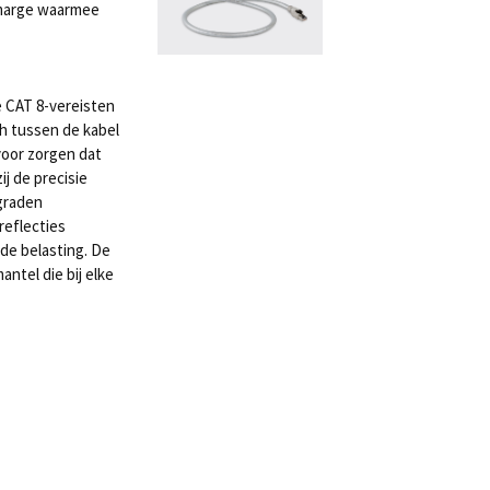
e marge waarmee
e CAT 8-vereisten
ch tussen de kabel
voor zorgen dat
j de precisie
graden
eflecties
 de belasting. De
antel die bij elke