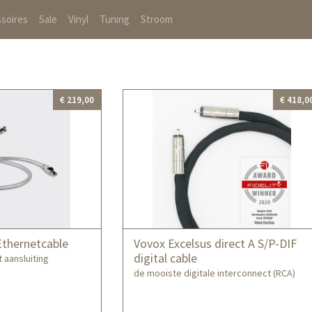
soires
Sale
Vinyl
Tuning
Stroom
€ 219,00
€ 418,0
thernetcable
Vovox Excelsus direct A S/P-DIF
digital cable
 aansluiting
de mooiste digitale interconnect (RCA)