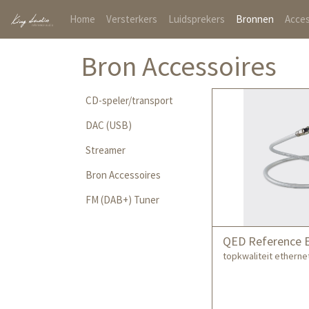
(current)
Home
Versterkers
Luidsprekers
Bronnen
Acces
Bron Accessoires
CD-speler/transport
DAC (USB)
Streamer
Bron Accessoires
FM (DAB+) Tuner
QED Reference E
topkwaliteit ethernet